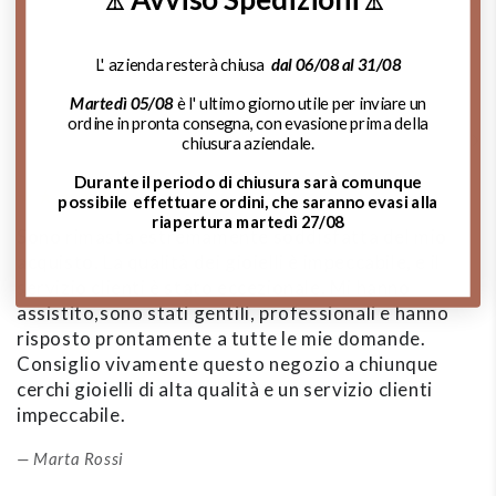
⚠️
⚠️
Chiama Ora!
L' azienda resterà chiusa
dal 06/08 al 31/08
Martedì 05/08
è l' ultimo giorno utile per inviare un
ordine in pronta consegna, con evasione prima della
Cosa dicono di noi:
chiusura aziendale.
Durante il periodo di chiusura sarà comunque
possibile effettuare ordini, che saranno evasi alla
riapertura martedì 27/08
Sono rimasta estremamente soddisfatta del mio
A
acquisto. La qualità dei gioielli è impeccabile, e il
d
servizio clienti è stato eccezionale. Mi hanno
m
assistito,sono stati gentili, professionali e hanno
de
risposto prontamente a tutte le mie domande.
si
Consiglio vivamente questo negozio a chiunque
p
cerchi gioielli di alta qualità e un servizio clienti
impeccabile.
Marta Rossi