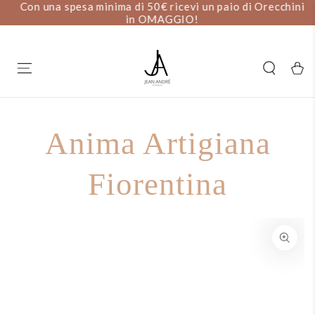
Con una spesa minima di 50€ ricevi un paio di Orecchini
PASSA AL
CONTENUTO
in OMAGGIO!
Carell
Anima Artigiana
Fiorentina
PASSA ALLE
INFORMAZIONE SUL
PRODOTTO