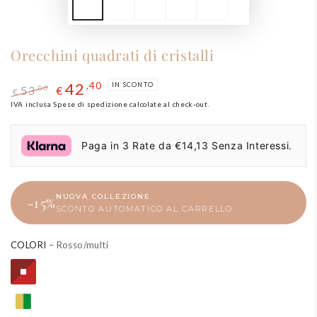
Orecchini quadrati di cristalli
42
,40
IN SCONTO
53
,00
€
€
Prezzo
IVA inclusa
Spese di spedizione
Il
calcolate al check-out.
regolare
prezzo
di
Paga in 3 Rate da €14,13 Senza Interessi.
liquidazione
NUOVA COLLEZIONE
−15%
SCONTO AUTOMATICO AL CARRELLO
COLORI
– Rosso/multi