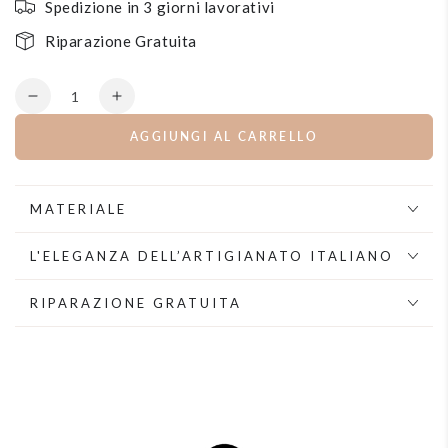
Spedizione in 3 giorni lavorativi
Riparazione Gratuita
Quantità
Diminuisce
Aumenta
la
la
AGGIUNGI AL CARRELLO
quantità
quantità
per
per
Orecchini
Orecchini
quadrati
quadrati
MATERIALE
di
di
cristalli
cristalli
L'ELEGANZA DELL’ARTIGIANATO ITALIANO
RIPARAZIONE GRATUITA