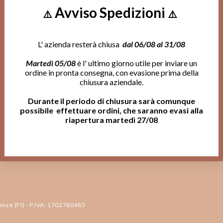
Avviso Spedizioni
⚠️
⚠️
LEGAL
ISCRIVITI ALL
Entra a far pa
Informativa Privacy
L' azienda resterà chiusa
dal 06/08 al 31/08
Jean André e 
Cookie Policy
Martedì 05/08
è l' ultimo giorno utile per inviare un
aggiornato sul
ordine in pronta consegna, con evasione prima della
Preferenze Cookies
chiusura aziendale.
Termini e Condizioni
Durante il periodo di chiusura sarà comunque
Condizioni di vendita
possibile effettuare ordini, che saranno evasi alla
riapertura martedì 27/08
Termini e condizioni del servizio
Informativa sui rimborsi
Effettua un Reso
renze (FI) - P.IVA: 1702780485