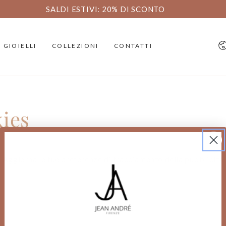
SALDI ESTIVI: 20% DI SCONTO
Li
GIOIELLI
COLLEZIONI
CONTATTI
ies
Aggiorna le tue preferenze di tracciamento della pubblicità