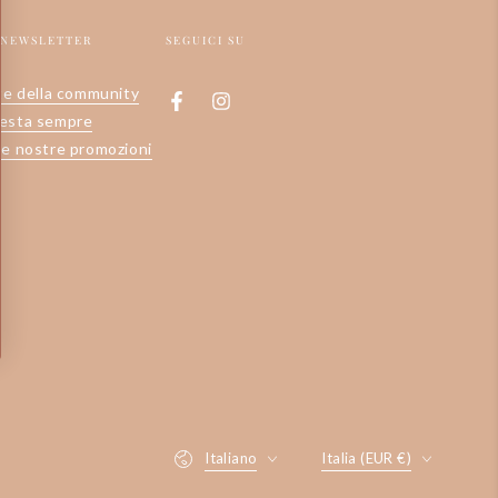
A NEWSLETTER
SEGUICI SU
rte della community
Facebook
Instagram
resta sempre
le nostre promozioni
Lingua
Paese/regione
Italiano
Italia (EUR €)