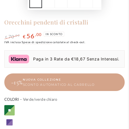
Orecchini pendenti di cristalli
56
,00
IN SCONTO
70
,00
€
€
Prezzo
IVA inclusa
Spese di spedizione
Il
calcolate al check-out.
regolare
prezzo
di
Paga in 3 Rate da €18,67 Senza Interessi.
liquidazione
NUOVA COLLEZIONE
−15%
SCONTO AUTOMATICO AL CARRELLO
COLORI
– Verde/verde chiaro