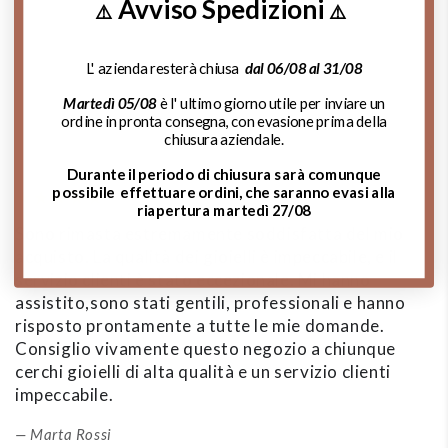
Avviso Spedizioni
⚠️
⚠️
Chiama Ora!
L' azienda resterà chiusa
dal 06/08 al 31/08
Martedì 05/08
è l' ultimo giorno utile per inviare un
ordine in pronta consegna, con evasione prima della
chiusura aziendale.
Cosa dicono di noi:
Durante il periodo di chiusura sarà comunque
possibile effettuare ordini, che saranno evasi alla
riapertura martedì 27/08
Sono rimasta estremamente soddisfatta del mio
A
acquisto. La qualità dei gioielli è impeccabile, e il
d
servizio clienti è stato eccezionale. Mi hanno
m
assistito,sono stati gentili, professionali e hanno
de
risposto prontamente a tutte le mie domande.
si
Consiglio vivamente questo negozio a chiunque
p
cerchi gioielli di alta qualità e un servizio clienti
impeccabile.
Marta Rossi