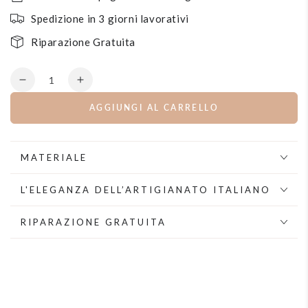
Spedizione in 3 giorni lavorativi
Riparazione Gratuita
Quantità
Diminuisce
Aumenta
la
la
AGGIUNGI AL CARRELLO
quantità
quantità
per
per
Orecchini
Orecchini
pendenti
pendenti
MATERIALE
di
di
cristalli
cristalli
L'ELEGANZA DELL’ARTIGIANATO ITALIANO
RIPARAZIONE GRATUITA