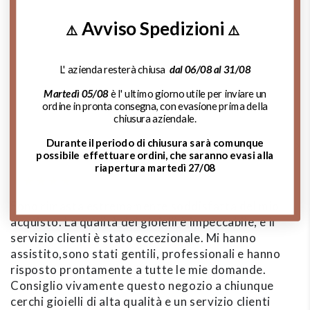
Avviso Spedizioni
⚠️
⚠️
Contattaci su Whatsapp
L' azienda resterà chiusa
dal 06/08 al 31/08
Chiama Ora!
Martedì 05/08
è l' ultimo giorno utile per inviare un
ordine in pronta consegna, con evasione prima della
chiusura aziendale.
Durante il periodo di chiusura sarà comunque
Cosa dicono di noi:
possibile effettuare ordini, che saranno evasi alla
riapertura martedì 27/08
Sono rimasta estremamente soddisfatta del mio
A
acquisto. La qualità dei gioielli è impeccabile, e il
d
servizio clienti è stato eccezionale. Mi hanno
m
assistito,sono stati gentili, professionali e hanno
de
risposto prontamente a tutte le mie domande.
si
Consiglio vivamente questo negozio a chiunque
p
cerchi gioielli di alta qualità e un servizio clienti