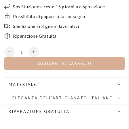
Sostituzione e reso: 15 giorni a disposizione
Possibilità di pagare alla consegna
Spedizione in 3 giorni lavorativi
Riparazione Gratuita
Quantità
Diminuisce
Aumenta
la
la
AGGIUNGI AL CARRELLO
quantità
quantità
per
per
Orecchini
Orecchini
pendenti
pendenti
MATERIALE
con
con
cerchio
cerchio
L'ELEGANZA DELL’ARTIGIANATO ITALIANO
di
di
cristalli
cristalli
RIPARAZIONE GRATUITA