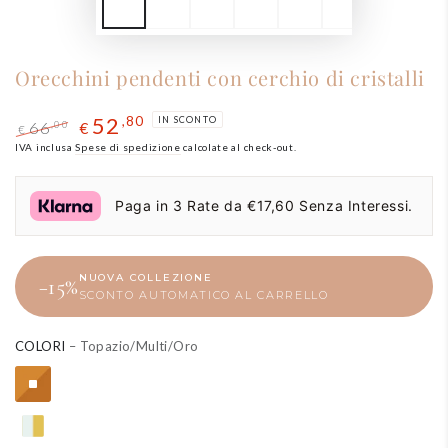
Orecchini pendenti con cerchio di cristalli
52
,80
IN SCONTO
66
,00
€
€
Prezzo
IVA inclusa
Spese di spedizione
Il
calcolate al check-out.
regolare
prezzo
di
Paga in 3 Rate da €17,60 Senza Interessi.
liquidazione
NUOVA COLLEZIONE
−15%
SCONTO AUTOMATICO AL CARRELLO
COLORI
– Topazio/Multi/Oro