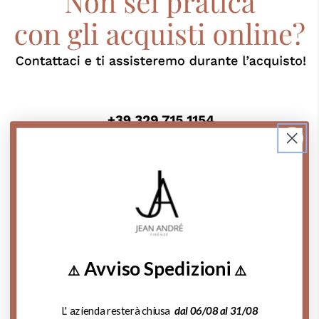
Contattaci su Whatsapp
Chiama Ora!
Avviso Spedizioni
⚠️
⚠️
Cosa dicono di noi:
L' azienda resterà chiusa
dal 06/08 al 31/08