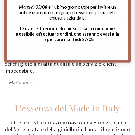
Martedì 05/08
è l' ultimo giorno utile per inviare un
ordine in pronta consegna, con evasione prima della
chiusura aziendale.
Sono rimasta estremamente soddisfatta del mio
A
Durante il periodo di chiusura sarà comunque
acquisto. La qualità dei gioielli è impeccabile, e il
d
possibile effettuare ordini, che saranno evasi alla
servizio clienti è stato eccezionale. Mi hanno
m
riapertura martedì 27/08
assistito,sono stati gentili, professionali e hanno
de
risposto prontamente a tutte le mie domande.
si
Consiglio vivamente questo negozio a chiunque
p
cerchi gioielli di alta qualità e un servizio clienti
impeccabile.
Marta Rossi
L'essenza del Made in Italy
Tutte le nostre creazioni nascono a Firenze, cuore
dell’arte orafa e della gioielleria. I nostri lavori sono