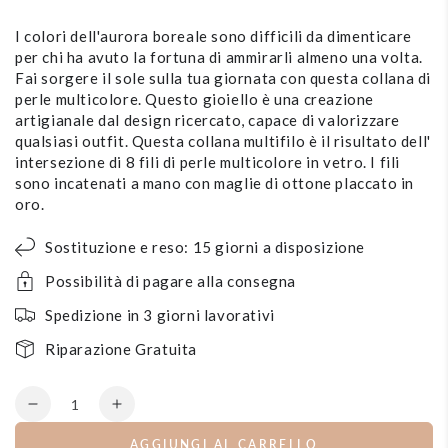
I colori dell'aurora boreale sono difficili da dimenticare
per chi ha avuto la fortuna di ammirarli almeno una volta.
Fai sorgere il sole sulla tua giornata con questa collana di
perle multicolore. Questo gioiello è una creazione
artigianale dal design ricercato, capace di valorizzare
qualsiasi outfit. Questa collana multifilo è il risultato dell'
intersezione di 8 fili di perle multicolore in vetro. I fili
sono incatenati a mano con maglie di ottone placcato in
oro.
Sostituzione e reso: 15 giorni a disposizione
Possibilità di pagare alla consegna
Spedizione in 3 giorni lavorativi
Riparazione Gratuita
Quantità
Diminuisce
Aumenta
la
la
AGGIUNGI AL CARRELLO