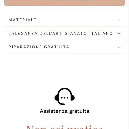
quantità
quantità
per
per
Girocollo
Girocollo
multifili
multifili
MATERIALE
di
di
perle
perle
L'ELEGANZA DELL’ARTIGIANATO ITALIANO
RIPARAZIONE GRATUITA