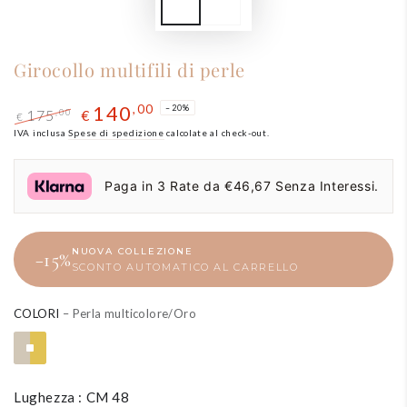
Girocollo multifili di perle
140
,00
–20%
175
,00
€
€
Prezzo
IVA inclusa
Spese di spedizione
Il
calcolate al check-out.
regolare
prezzo
di
Paga in 3 Rate da €46,67 Senza Interessi.
liquidazione
NUOVA COLLEZIONE
−15%
SCONTO AUTOMATICO AL CARRELLO
COLORI
– Perla multicolore/Oro
Lughezza : CM 48