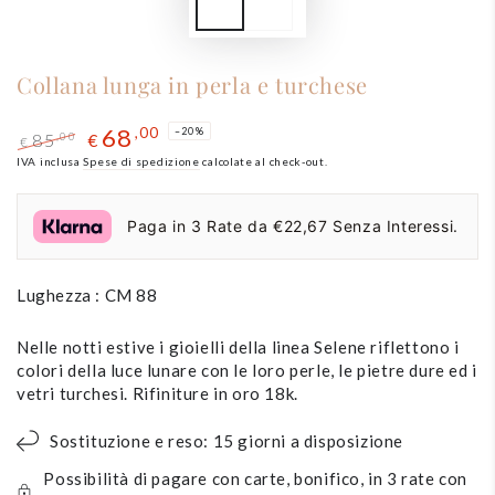
Collana lunga in perla e turchese
68
,00
–20%
85
,00
€
€
Prezzo
IVA inclusa
Spese di spedizione
Il
calcolate al check-out.
regolare
prezzo
di
Paga in 3 Rate da €22,67 Senza Interessi.
liquidazione
Lughezza : CM 88
Nelle notti estive i gioielli della linea Selene riflettono i
colori della luce lunare con le loro perle, le pietre dure ed i
vetri turchesi. Rifiniture in oro 18k.
Sostituzione e reso: 15 giorni a disposizione
Possibilità di pagare con carte, bonifico, in 3 rate con