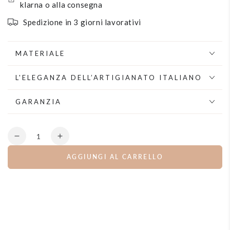
klarna o alla consegna
Spedizione in 3 giorni lavorativi
MATERIALE
L'ELEGANZA DELL’ARTIGIANATO ITALIANO
GARANZIA
Quantità
Diminuisce
Aumenta
la
la
AGGIUNGI AL CARRELLO
quantità
quantità
per
per
Collana
Collana
lunga
lunga
in
in
perla
perla
e
e