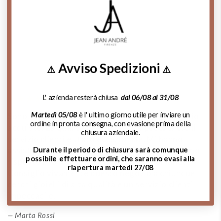
Chiama Ora!
Avviso Spedizioni
⚠️
⚠️
Cosa dicono di noi:
L' azienda resterà chiusa
dal 06/08 al 31/08
Martedì 05/08
è l' ultimo giorno utile per inviare un
Sono rimasta estremamente soddisfatta del mio
A
ordine in pronta consegna, con evasione prima della
acquisto. La qualità dei gioielli è impeccabile, e il
d
chiusura aziendale.
servizio clienti è stato eccezionale. Mi hanno
m
Durante il periodo di chiusura sarà comunque
assistito,sono stati gentili, professionali e hanno
de
possibile effettuare ordini, che saranno evasi alla
risposto prontamente a tutte le mie domande.
si
riapertura martedì 27/08
Consiglio vivamente questo negozio a chiunque
p
cerchi gioielli di alta qualità e un servizio clienti
impeccabile.
Marta Rossi