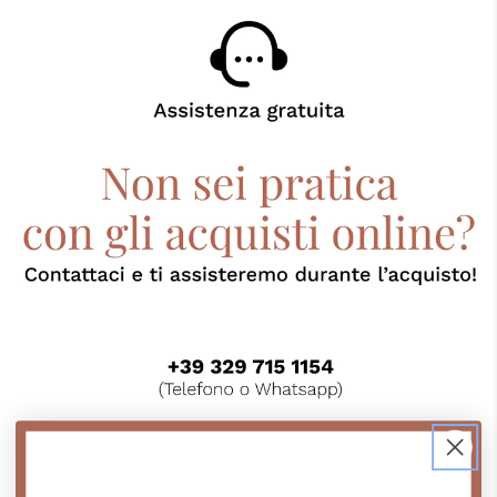
turchese
turchese
Contattaci su Whatsapp