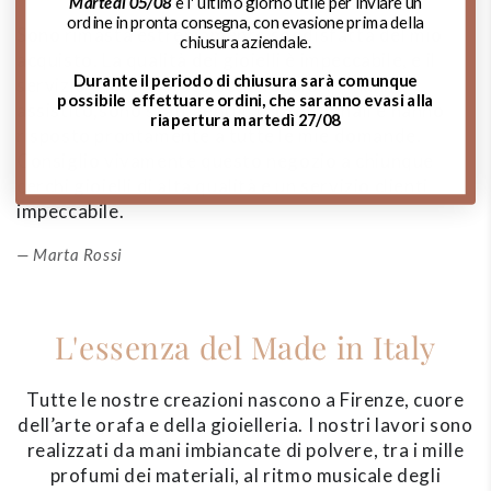
Martedì 05/08
è l' ultimo giorno utile per inviare un
ordine in pronta consegna, con evasione prima della
Sono rimasta estremamente soddisfatta del mio
A
chiusura aziendale.
acquisto. La qualità dei gioielli è impeccabile, e il
d
Durante il periodo di chiusura sarà comunque
servizio clienti è stato eccezionale. Mi hanno
m
possibile effettuare ordini, che saranno evasi alla
assistito,sono stati gentili, professionali e hanno
de
riapertura martedì 27/08
risposto prontamente a tutte le mie domande.
si
Consiglio vivamente questo negozio a chiunque
p
cerchi gioielli di alta qualità e un servizio clienti
impeccabile.
Marta Rossi
L'essenza del Made in Italy
Tutte le nostre creazioni nascono a Firenze, cuore
dell’arte orafa e della gioielleria. I nostri lavori sono
realizzati da mani imbiancate di polvere, tra i mille
profumi dei materiali, al ritmo musicale degli