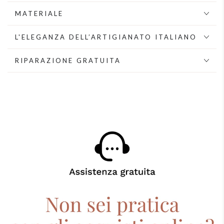
Collana
Collana
girocollo
girocollo
MATERIALE
in
in
mix
mix
L'ELEGANZA DELL’ARTIGIANATO ITALIANO
di
di
perle
perle
RIPARAZIONE GRATUITA