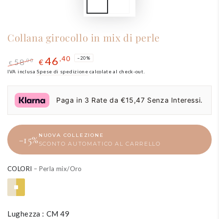
Collana girocollo in mix di perle
46
,40
–20%
58
,00
€
€
Prezzo
IVA inclusa
Spese di spedizione
Il
calcolate al check-out.
regolare
prezzo
di
Paga in 3 Rate da €15,47 Senza Interessi.
liquidazione
NUOVA COLLEZIONE
−15%
SCONTO AUTOMATICO AL CARRELLO
COLORI
– Perla mix/Oro
Lughezza : CM 49