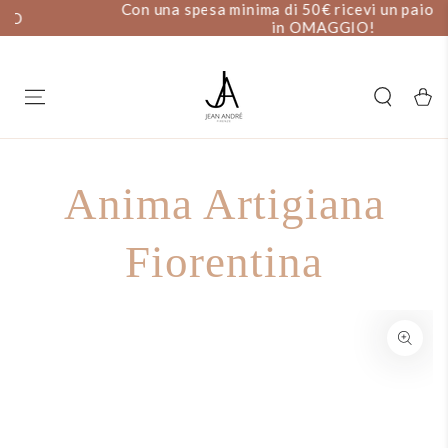
Con una spesa minima di 50€ ricevi un paio di Orecchini
PASSA AL
CONTENUTO
in OMAGGIO!
Carell
Anima Artigiana
Fiorentina
PASSA ALLE
INFORMAZIONE SUL
PRODOTTO