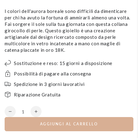
I colori dell'aurora boreale sono difficili da dimenticare
per chi ha avuto la fortuna di ammirarli almeno una volta.
Fai sorgere il sole sulla tua giornata con questa collana
girocollo di perle. Questo gioiello è una creazione
artigianale dal design ricercato composto da perle
multicolore in vetro incatenate a mano con maglie di
catena placcate in oro 18K.
Sostituzione e reso: 15 giorni a disposizione
Possibilità di pagare alla consegna
Spedizione in 3 giorni lavorativi
Riparazione Gratuita
Quantità
Diminuisce
Aumenta
la
la
AGGIUNGI AL CARRELLO
quantità
quantità
per
per