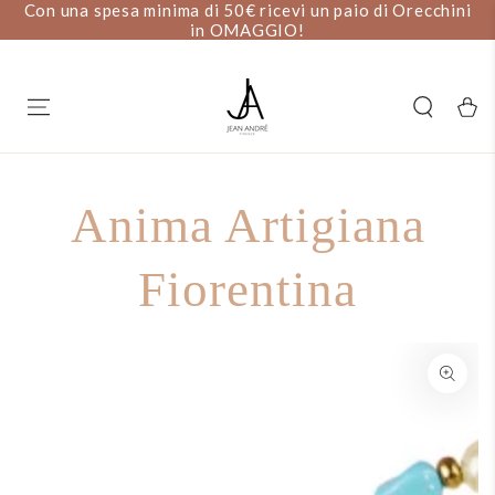
ini
PASSA AL
SALDI ESTIVI: 20% DI SCONTO
CONTENUTO
Carell
Anima Artigiana
Fiorentina
PASSA ALLE
INFORMAZIONE SUL
PRODOTTO