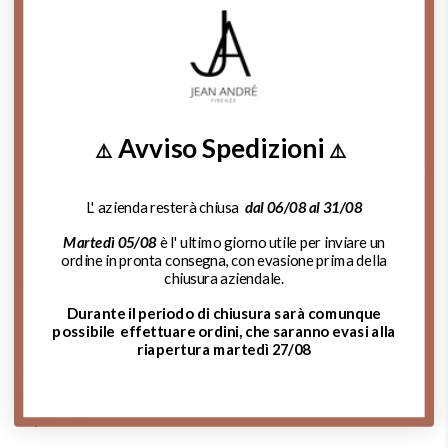
Contattaci su Whatsapp
Chiama Ora!
Avviso Spedizioni
⚠️
⚠️
Cosa dicono di noi:
L' azienda resterà chiusa
dal 06/08 al 31/08
Martedì 05/08
è l' ultimo giorno utile per inviare un
Sono rimasta estremamente soddisfatta del mio
A
ordine in pronta consegna, con evasione prima della
chiusura aziendale.
acquisto. La qualità dei gioielli è impeccabile, e il
d
servizio clienti è stato eccezionale. Mi hanno
m
Durante il periodo di chiusura sarà comunque
assistito,sono stati gentili, professionali e hanno
de
possibile effettuare ordini, che saranno evasi alla
risposto prontamente a tutte le mie domande.
si
riapertura martedì 27/08
Consiglio vivamente questo negozio a chiunque
p
cerchi gioielli di alta qualità e un servizio clienti
impeccabile.