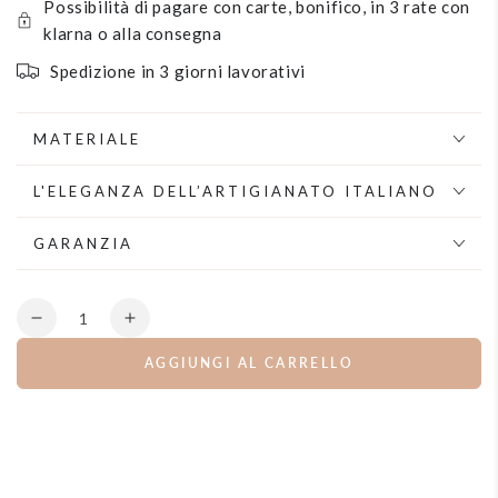
Possibilità di pagare con carte, bonifico, in 3 rate con
klarna o alla consegna
Spedizione in 3 giorni lavorativi
MATERIALE
L'ELEGANZA DELL’ARTIGIANATO ITALIANO
GARANZIA
Quantità
Diminuisce
Aumenta
la
la
AGGIUNGI AL CARRELLO
quantità
quantità
per
per
Collana
Collana
girocollo
girocollo
con
con
pendenti
pendenti