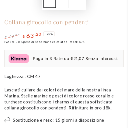
Collana girocollo con pendenti
63
,20
–20%
79
,00
€
€
Prezzo
IVA inclusa
Spese di spedizione
Il
calcolate al check-out.
regolare
prezzo
di
Paga in 3 Rate da €21,07 Senza Interessi.
liquidazione
Lughezza : CM 47
Lasciati cullare dai colori del mare della nostra linea
Marina. Stelle marine e pesci di colore rosso corallo e
turchese costituiscono i charms di questa sofisticata
collana girocollo con pendenti. Rifiniture in oro 18k.
Sostituzione e reso: 15 giorni a disposizione