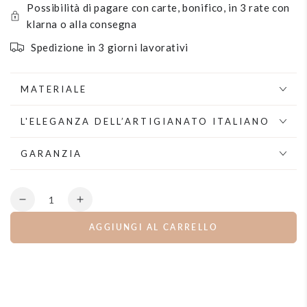
Possibilità di pagare con carte, bonifico, in 3 rate con
klarna o alla consegna
Spedizione in 3 giorni lavorativi
MATERIALE
L'ELEGANZA DELL’ARTIGIANATO ITALIANO
GARANZIA
Quantità
Diminuisce
Aumenta
la
la
AGGIUNGI AL CARRELLO
quantità
quantità
per
per
Collana
Collana
girocollo
girocollo
con
con
fiori
fiori