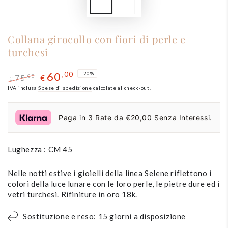
Collana girocollo con fiori di perle e
turchesi
60
,00
–20%
75
,00
€
€
Prezzo
IVA inclusa
Spese di spedizione
Il
calcolate al check-out.
regolare
prezzo
di
Paga in 3 Rate da €20,00 Senza Interessi.
liquidazione
Lughezza : CM 45
Nelle notti estive i gioielli della linea Selene riflettono i
colori della luce lunare con le loro perle, le pietre dure ed i
vetri turchesi. Rifiniture in oro 18k.
Sostituzione e reso: 15 giorni a disposizione