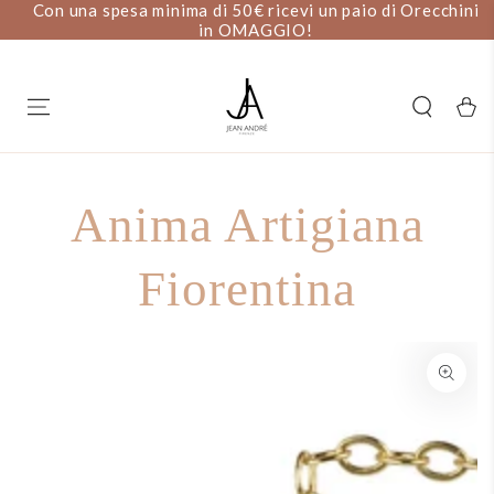
Con una spesa minima di 50€ ricevi un paio di Orecchini
PASSA AL
CONTENUTO
in OMAGGIO!
Carell
Anima Artigiana
Fiorentina
PASSA ALLE
INFORMAZIONE SUL
PRODOTTO