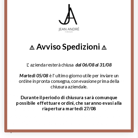
Contattaci su Whatsapp
Chiama Ora!
Avviso Spedizioni
⚠️
⚠️
Cosa dicono di noi:
L' azienda resterà chiusa
dal 06/08 al 31/08
Martedì 05/08
è l' ultimo giorno utile per inviare un
Sono rimasta estremamente soddisfatta del mio
A
ordine in pronta consegna, con evasione prima della
chiusura aziendale.
acquisto. La qualità dei gioielli è impeccabile, e il
d
servizio clienti è stato eccezionale. Mi hanno
m
Durante il periodo di chiusura sarà comunque
assistito,sono stati gentili, professionali e hanno
de
possibile effettuare ordini, che saranno evasi alla
riapertura martedì 27/08
risposto prontamente a tutte le mie domande.
si
Consiglio vivamente questo negozio a chiunque
p
cerchi gioielli di alta qualità e un servizio clienti
impeccabile.