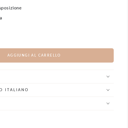
isposizione
na
AGGIUNGI AL CARRELLO
O ITALIANO