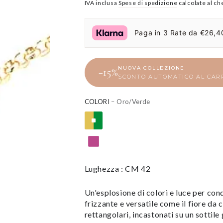
Prezzo
IVA inclusa
Il
Spese di spedizione
calcolate al ch
regolare
prezzo
di
Paga in 3 Rate da €26,40
liquidazione
NUOVA COLLEZIONE
−15%
SCONTO AUTOMATICO AL CAR
COLORI
– Oro/Verde
Lughezza : CM 42
Un'esplosione di colori e luce per con
frizzante e versatile come il fiore da 
rettangolari, incastonati su un sottile 