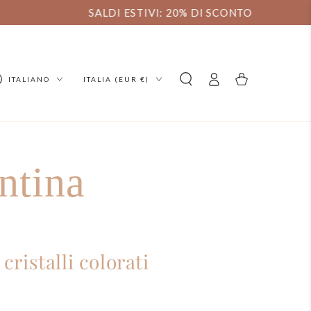
ngua
Paese/regione
Accedi
Carello
ITALIANO
ITALIA (EUR €)
ntina
cristalli colorati