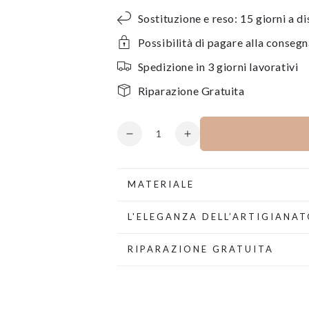
Sostituzione e reso: 15 giorni a d
Possibilità di pagare alla conseg
Spedizione in 3 giorni lavorativi
Riparazione Gratuita
Quantità
Diminuisce
Aumenta
la
la
quantità
quantità
per
per
MATERIALE
Collana
Collana
girocollo
girocollo
L'ELEGANZA DELL’ARTIGIANAT
con
con
cristalli
cristalli
RIPARAZIONE GRATUITA
colorati
colorati