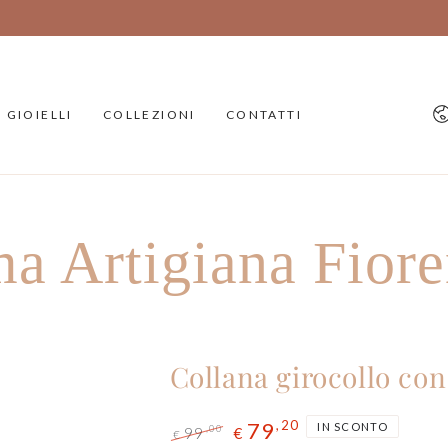
SALDI ESTIVI: 20% DI SCONTO
Li
GIOIELLI
COLLEZIONI
CONTATTI
a Artigiana Fiore
Collana girocollo con 
79
,20
IN SCONTO
99
,00
€
€