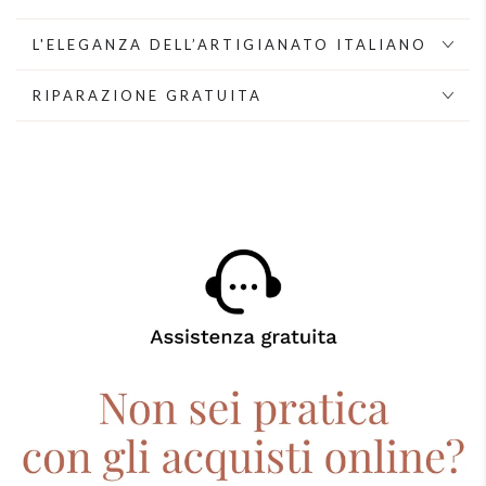
pendente
pendente
un
un
L'ELEGANZA DELL’ARTIGIANATO ITALIANO
fiore
fiore
di
di
RIPARAZIONE GRATUITA
cristalli
cristalli
boreali
boreali