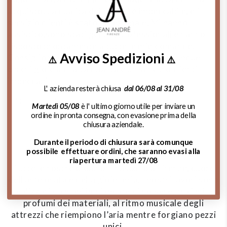
acquisto. La qualità dei gioielli è impeccabile, e il
d
servizio clienti è stato eccezionale. Mi hanno
m
assistito,sono stati gentili, professionali e hanno
de
risposto prontamente a tutte le mie domande.
si
Avviso Spedizioni
Consiglio vivamente questo negozio a chiunque
p
⚠️
⚠️
cerchi gioielli di alta qualità e un servizio clienti
impeccabile.
L' azienda resterà chiusa
dal 06/08 al 31/08
Marta Rossi
Martedì 05/08
è l' ultimo giorno utile per inviare un
ordine in pronta consegna, con evasione prima della
chiusura aziendale.
L'essenza del Made in Italy
Durante il periodo di chiusura sarà comunque
possibile effettuare ordini, che saranno evasi alla
riapertura martedì 27/08
Tutte le nostre creazioni nascono a Firenze, cuore
dell’arte orafa e della gioielleria. I nostri lavori sono
realizzati da mani imbiancate di polvere, tra i mille
profumi dei materiali, al ritmo musicale degli
attrezzi che riempiono l’aria mentre forgiano pezzi
unici.