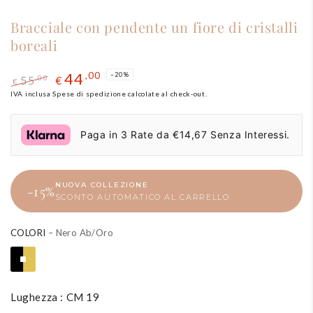
Bracciale con pendente un fiore di cristalli
boreali
44
,00
–20%
55
,00
€
€
Prezzo
IVA inclusa
Spese di spedizione
Il
calcolate al check-out.
regolare
prezzo
di
Paga in 3 Rate da €14,67 Senza Interessi.
liquidazione
NUOVA COLLEZIONE
−15%
SCONTO AUTOMATICO AL CARRELLO
COLORI
– Nero Ab/Oro
Lughezza : CM 19