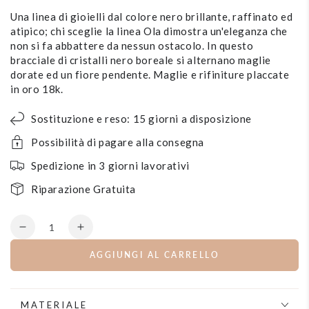
Una linea di gioielli dal colore nero brillante, raffinato ed
atipico; chi sceglie la linea Ola dimostra un'eleganza che
non si fa abbattere da nessun ostacolo. In questo
bracciale di cristalli nero boreale si alternano maglie
dorate ed un fiore pendente. Maglie e rifiniture placcate
in oro 18k.
Sostituzione e reso: 15 giorni a disposizione
Possibilità di pagare alla consegna
Spedizione in 3 giorni lavorativi
Riparazione Gratuita
Quantità
Diminuisce
Aumenta
la
la
AGGIUNGI AL CARRELLO
quantità
quantità
per
per
Bracciale
Bracciale
con
con
MATERIALE