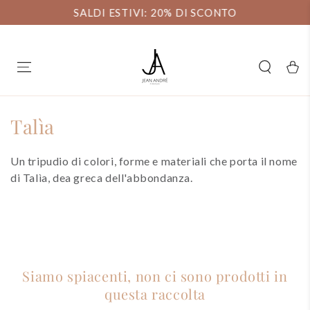
C
PASSA AL
SALDI ESTIVI: 20% DI SCONTO
CONTENUTO
Carell
Collezione:
Talìa
Un tripudio di colori, forme e materiali che porta il nome
di Talìa, dea greca dell'abbondanza.
Siamo spiacenti, non ci sono prodotti in
questa raccolta