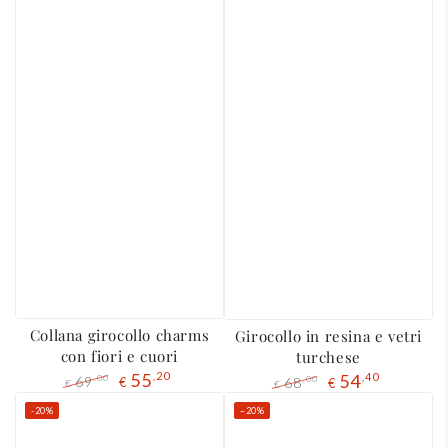
Collana girocollo charms
Girocollo in resina e vetri
con fiori e cuori
turchese
55
,20
54
,40
69
,00
68
,00
€
€
€
€
Prezzo
Il
Prezzo
Il
-20%
–20%
regolare
prezzo
regolare
prezzo
di
di