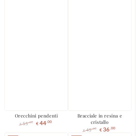
Orecchini pendenti
Bracciale in resina e
cristallo
44
,00
55
,00
€
€
36
,00
Prezzo
Il
45
,00
€
€
regolare
prezzo
Prezzo
Il