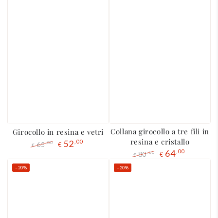
Collana girocollo a tre fili in
Girocollo in resina e vetri
resina e cristallo
52
,00
65
,00
€
€
64
,00
Prezzo
Il
80
,00
€
€
regolare
prezzo
Prezzo
Il
–20%
–20%
di
regolare
prezzo
liquidazione
di
liquidazione