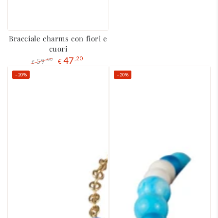
Bracciale charms con fiori e
cuori
47
,20
59
,00
€
€
Prezzo
Il
–20%
–20%
regolare
prezzo
di
liquidazione