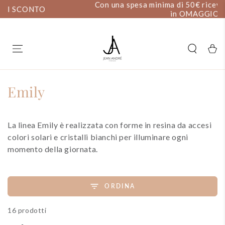
Con una spesa minima di 50€ ricevi un paio di Orecchini
PASSA AL
CONTENUTO
in OMAGGIO!
Carell
Collezione:
Emily
La linea Emily è realizzata con forme in resina da accesi
colori solari e cristalli bianchi per illuminare ogni
momento della giornata.
ORDINA
16 prodotti