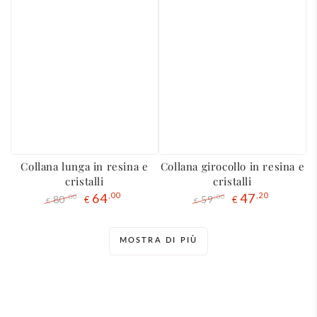
Collana lunga in resina e
Collana girocollo in resina e
cristalli
cristalli
64
,00
47
,20
80
59
,00
,00
€
€
€
€
Prezzo
Il
Prezzo
Il
regolare
prezzo
regolare
prezzo
di
di
MOSTRA DI PIÙ
liquidazione
liquidazione