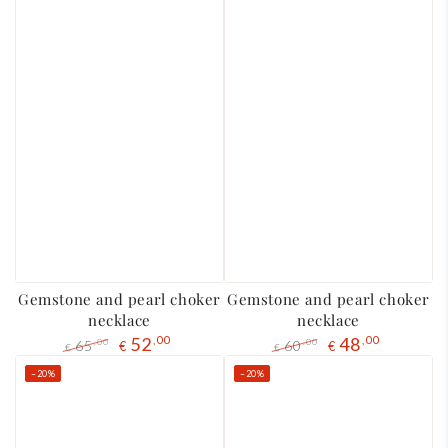
Gemstone and pearl choker
Gemstone and pearl choker
necklace
necklace
52
,00
48
,00
65
60
,00
,00
€
€
€
€
Regular
The
Regular
The
–20%
–20%
price
liquidation
price
liquidation
price
price