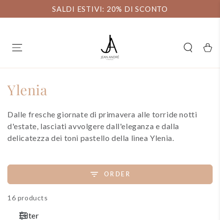
SKIP TO
SALDI ESTIVI: 20% DI SCONTO
CONTENT
Carell
Collection:
Ylenia
Dalle fresche giornate di primavera alle torride notti
d'estate, lasciati avvolgere dall'eleganza e dalla
delicatezza dei toni pastello della linea Ylenia.
ORDER
16 products
Filter