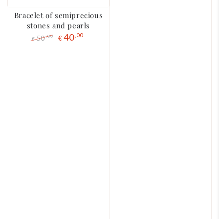
Bracelet of semiprecious
stones and pearls
40
,00
50
,00
€
€
Regular
The
price
liquidation
price