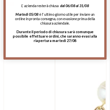
Regular
The
Regular
The
-20%
–20%
L' azienda resterà chiusa
dal 06/08 al 31/08
price
liquidation
price
liquidation
price
price
Martedì 05/08
è l' ultimo giorno utile per inviare un
ordine in pronta consegna, con evasione prima della
chiusura aziendale.
Durante il periodo di chiusura sarà comunque
possibile effettuare ordini, che saranno evasi alla
riapertura martedì 27/08