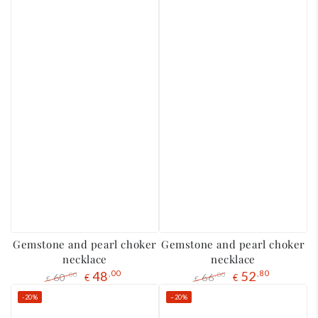
Gemstone and pearl choker
Gemstone and pearl choker
necklace
necklace
48
,00
52
,80
60
66
,00
,00
€
€
€
€
Regular
The
Regular
The
-20%
–20%
price
liquidation
price
liquidation
price
price