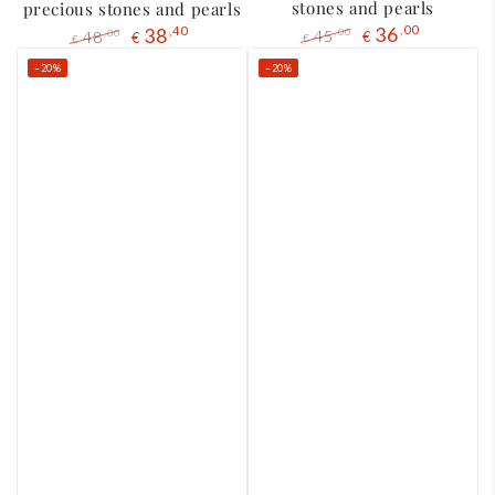
stones and pearls
precious stones and pearls
36
,00
38
,40
45
,00
48
,00
€
€
€
€
Regular
The
Regular
The
–20%
–20%
price
liquidation
price
liquidation
price
price