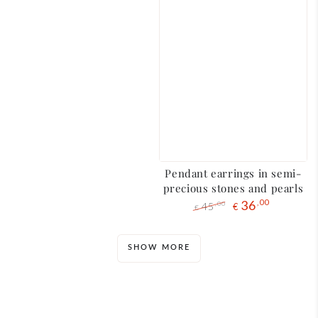
Pendant earrings in semi-
precious stones and pearls
36
,00
45
,00
€
€
Regular
The
price
liquidation
price
SHOW MORE