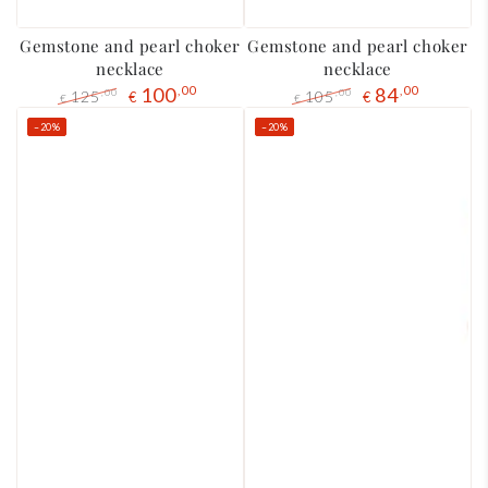
Gemstone and pearl choker
Gemstone and pearl choker
necklace
necklace
100
,00
84
,00
125
105
,00
,00
€
€
€
€
Regular
The
Regular
The
–20%
–20%
price
liquidation
price
liquidation
price
price