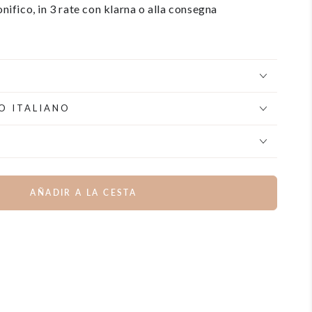
nifico, in 3 rate con klarna o alla consegna
O ITALIANO
AÑADIR A LA CESTA