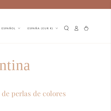
ioma
País/región
Acceso
carello
ESPAÑOL
ESPAÑA (EUR €)
ntina
 de perlas de colores