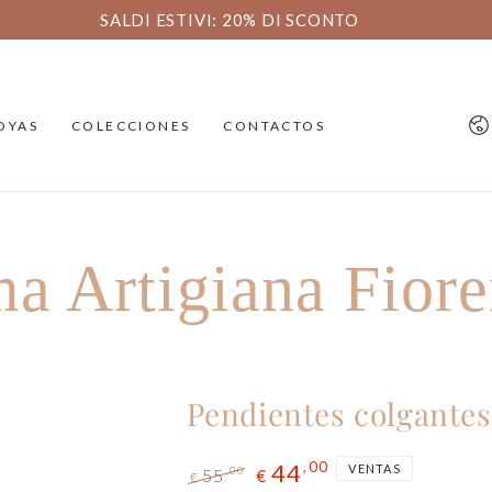
SALDI ESTIVI: 20% DI SCONTO
Id
OYAS
COLECCIONES
CONTACTOS
a Artigiana Fiore
Pendientes colgantes
44
,00
VENTAS
55
,00
€
€