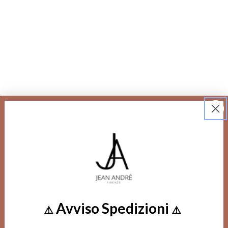
Avviso Spedizioni
⚠️
⚠️