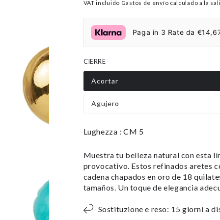
Precio
VAT incluido
El
Gastos de envío
calculado a la sal
regular
precio
de
Paga in 3 Rate da €14,67
liquidación
CIERRE
Acortar
Agujero
Lughezza : CM 5
Muestra tu belleza natural con esta lí
provocativo. Estos refinados aretes 
cadena chapados en oro de 18 quilates
tamaños. Un toque de elegancia adec
Sostituzione e reso: 15 giorni a d