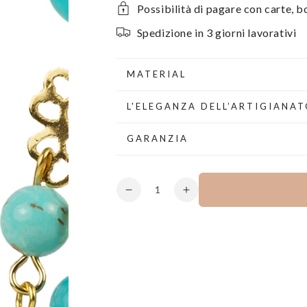
Possibilità di pagare con carte, bo
Spedizione in 3 giorni lavorativi
MATERIAL
L'ELEGANZA DELL’ARTIGIANAT
GARANZIA
Cantidad
Disminuye
aumentar
la
la
cantidad
cantidad
por
para
Pendientes
Pendientes
colgantes
colgantes
de
de
perlas
perlas