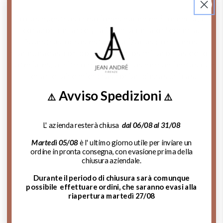
Todas nuestras creaciones nacen en Florencia, el
corazón del arte y la joyería de la orfebrería.
Nuestras obras están realizadas por manos
blanqueadas con polvo, entre los mil aromas de los
materiales, al ritmo musical de las herramientas que
llenan el aire mientras forjan piezas únicas.
Avviso Spedizioni
⚠️
⚠️
L' azienda resterà chiusa
dal 06/08 al 31/08
Martedì 05/08
è l' ultimo giorno utile per inviare un
ordine in pronta consegna, con evasione prima della
chiusura aziendale.
Durante il periodo di chiusura sarà comunque
possibile effettuare ordini, che saranno evasi alla
riapertura martedì 27/08