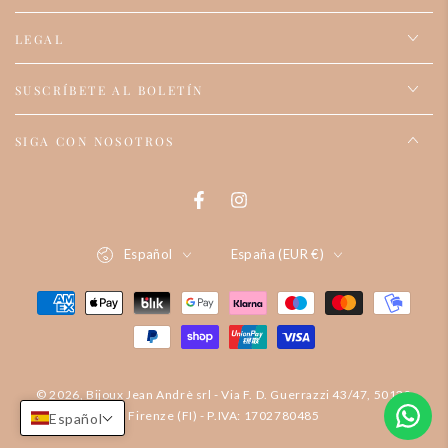
LEGAL
SUSCRÍBETE AL BOLETÍN
SIGA CON NOSOTROS
Facebook
Instagram
Idioma
País/región
Español
España (EUR €)
Formas
de
pago
© 2026, Bijoux Jean Andrè srl - Via F. D. Guerrazzi 43/47, 50132
Firenze (FI) - P.IVA: 1702780485
Español