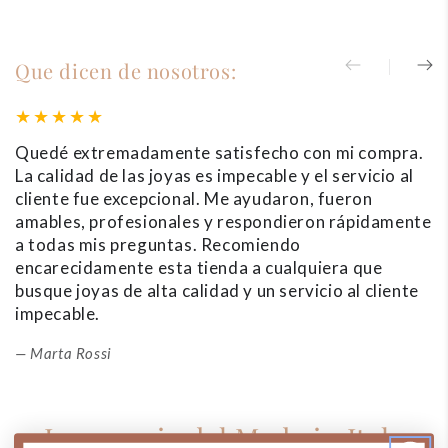
Que dicen de nosotros:
Quedé extremadamente satisfecho con mi compra.
C
La calidad de las joyas es impecable y el servicio al
c
cliente fue excepcional. Me ayudaron, fueron
e
amables, profesionales y respondieron rápidamente
se
a todas mis preguntas. Recomiendo
s
encarecidamente esta tienda a cualquiera que
y
busque joyas de alta calidad y un servicio al cliente
impecable.
Marta Rossi
La esencia del Made in Italy