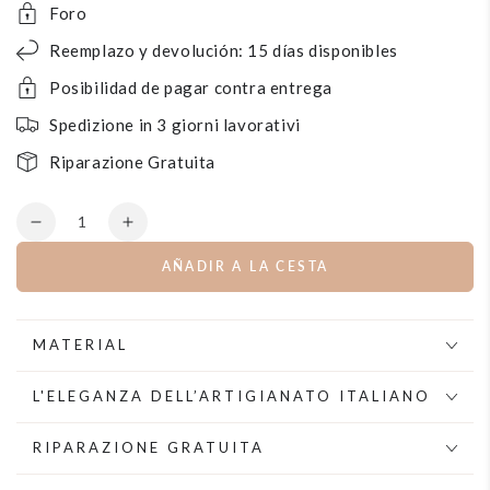
Foro
Reemplazo y devolución: 15 días disponibles
Posibilidad de pagar contra entrega
Spedizione in 3 giorni lavorativi
Riparazione Gratuita
Cantidad
Disminuye
aumentar
la
la
AÑADIR A LA CESTA
cantidad
cantidad
por
para
Pendientes
Pendientes
de
de
MATERIAL
aro
aro
con
con
L'ELEGANZA DELL’ARTIGIANATO ITALIANO
colgantes
colgantes
de
de
RIPARAZIONE GRATUITA
cristal
cristal
negro
negro