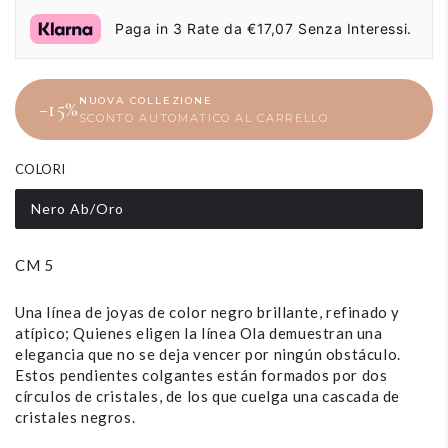
de
Paga in 3 Rate da €17,07 Senza Interessi.
liquidación
NUOVA COLLEZIONE
−15%
SCONTO AUTOMATICO AL CARRELLO
COLORI
Nero Ab/Oro
CM 5
Una línea de joyas de color negro brillante, refinado y
atípico; Quienes eligen la línea Ola demuestran una
elegancia que no se deja vencer por ningún obstáculo.
Estos pendientes colgantes están formados por dos
círculos de cristales, de los que cuelga una cascada de
cristales negros.