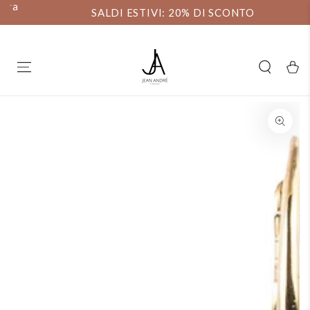
a
SALTAR AL
SALDI ESTIVI: 20% DI SCONTO
CONTENIDO
carello
SALTAR A
INFORMACIÓN DEL
PRODUCTO