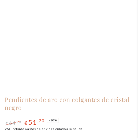
Pendientes de aro con colgantes de cristal
negro
51
,20
–20%
64
,00
€
€
Precio
VAT incluido
El
Gastos de envío
calculado a la salida.
regular
precio