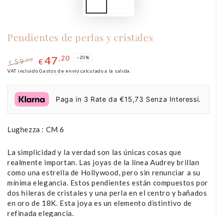
Pendientes de perlas y cristales
47
,20
–20%
59
,00
€
€
Precio
VAT incluido
El
Gastos de envío
calculado a la salida.
regular
precio
de
Paga in 3 Rate da €15,73 Senza Interessi.
liquidación
Lughezza : CM 6
La simplicidad y la verdad son las únicas cosas que
realmente importan. Las joyas de la línea Audrey brillan
como una estrella de Hollywood, pero sin renunciar a su
mínima elegancia. Estos pendientes están compuestos por
dos hileras de cristales y una perla en el centro y bañados
en oro de 18K. Esta joya es un elemento distintivo de
refinada elegancia.