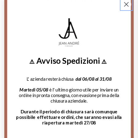
Contattaci su Whatsapp
Chiama Ora!
Avviso Spedizioni
⚠️
⚠️
L' azienda resterà chiusa
dal 06/08 al 31/08
Que dicen de nosotros:
Martedì 05/08
è l' ultimo giorno utile per inviare un
ordine in pronta consegna, con evasione prima della
chiusura aziendale.
Quedé extremadamente satisfecho con mi compra.
C
Durante il periodo di chiusura sarà comunque
La calidad de las joyas es impecable y el servicio al
c
possibile effettuare ordini, che saranno evasi alla
riapertura martedì 27/08
cliente fue excepcional. Me ayudaron, fueron
e
amables, profesionales y respondieron rápidamente
se
a todas mis preguntas. Recomiendo
s