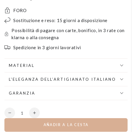
FORO
Sostituzione e reso: 15 giorni a disposizione
Possibilità di pagare con carte, bonifico, in 3 rate con
klarna o alla consegna
Spedizione in 3 giorni lavorativi
MATERIAL
L'ELEGANZA DELL’ARTIGIANATO ITALIANO
GARANZIA
Cantidad
Disminuye
aumentar
la
la
AÑADIR A LA CESTA
cantidad
cantidad