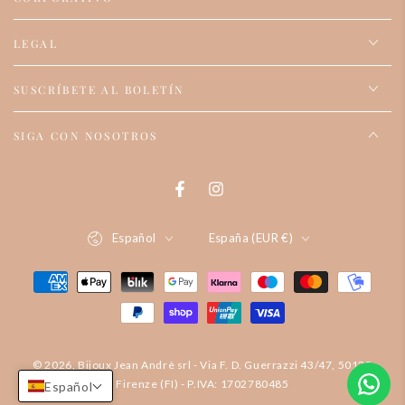
LEGAL
SUSCRÍBETE AL BOLETÍN
SIGA CON NOSOTROS
Facebook
Instagram
Idioma
País/región
Español
España (EUR €)
Formas
de
pago
© 2026, Bijoux Jean Andrè srl - Via F. D. Guerrazzi 43/47, 50132
Firenze (FI) - P.IVA: 1702780485
Español