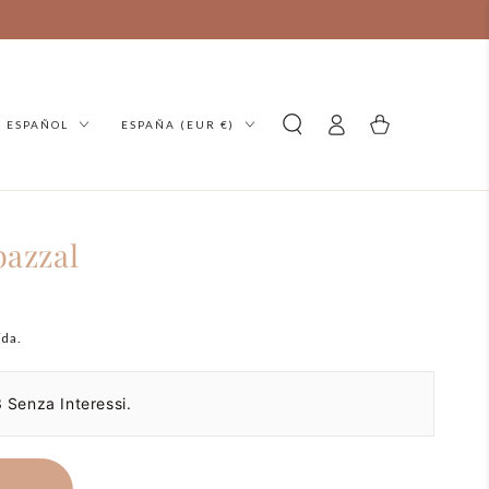
ioma
País/región
Acceso
carello
ESPAÑOL
ESPAÑA (EUR €)
bazzal
ida.
 Senza Interessi.