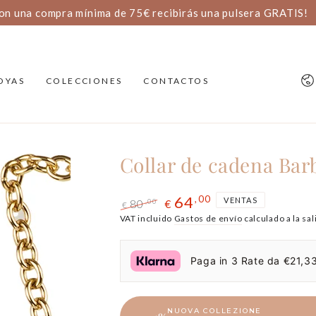
SALDI ESTIVI: 20% DI SCONTO
Id
OYAS
COLECCIONES
CONTACTOS
Collar de cadena Bar
64
,00
VENTAS
80
,00
€
€
Precio
VAT incluido
El
Gastos de envío
calculado a la sal
regular
precio
de
Paga in 3 Rate da €21,33
liquidación
NUOVA COLLEZIONE