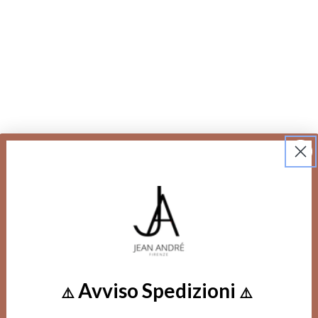
Avviso Spedizioni
⚠️
⚠️