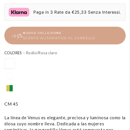
regular
precio
de
Paga in 3 Rate da €25,33 Senza Interessi.
liquidación
NUOVA COLLEZIONE
−15%
SCONTO AUTOMATICO AL CARRELLO
COLORES
– Rodio/Rosa claro
CM 45
La línea de Venus es elegante, preciosa y luminosa como la
diosa cuyo nombre lleva. Dedicada a las mujeres
románticas, la gargantilla Venus está compuesta por