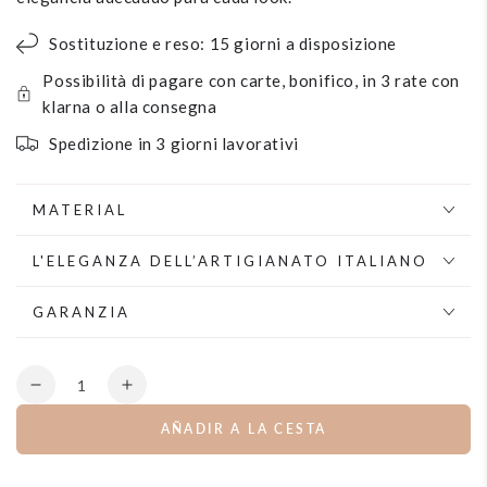
Sostituzione e reso: 15 giorni a disposizione
Possibilità di pagare con carte, bonifico, in 3 rate con
klarna o alla consegna
Spedizione in 3 giorni lavorativi
MATERIAL
L'ELEGANZA DELL’ARTIGIANATO ITALIANO
GARANZIA
Cantidad
Disminuye
aumentar
la
la
AÑADIR A LA CESTA
cantidad
cantidad
por
para
Collar
Collar