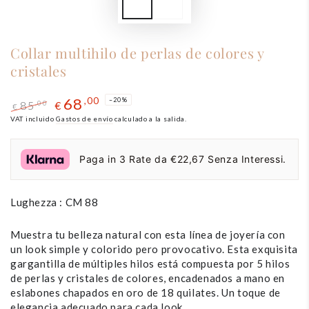
Collar multihilo de perlas de colores y
cristales
68
,00
–20%
85
,00
€
€
Precio
VAT incluido
El
Gastos de envío
calculado a la salida.
regular
precio
de
Paga in 3 Rate da €22,67 Senza Interessi.
liquidación
Lughezza : CM 88
Muestra tu belleza natural con esta línea de joyería con
un look simple y colorido pero provocativo. Esta exquisita
gargantilla de múltiples hilos está compuesta por 5 hilos
de perlas y cristales de colores, encadenados a mano en
eslabones chapados en oro de 18 quilates. Un toque de
elegancia adecuado para cada look.