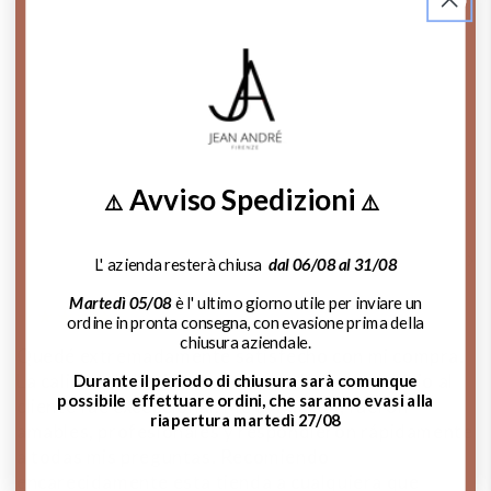
Contattaci su Whatsapp
Chiama Ora!
Avviso Spedizioni
⚠️
⚠️
Que dicen de nosotros:
L' azienda resterà chiusa
dal 06/08 al 31/08
Martedì 05/08
è l' ultimo giorno utile per inviare un
ordine in pronta consegna, con evasione prima della
chiusura aziendale.
Quedé extremadamente satisfecho con mi compra.
C
La calidad de las joyas es impecable y el servicio al
c
Durante il periodo di chiusura sarà comunque
possibile effettuare ordini, che saranno evasi alla
cliente fue excepcional. Me ayudaron, fueron
e
riapertura martedì 27/08
amables, profesionales y respondieron rápidamente
se
a todas mis preguntas. Recomiendo
s
encarecidamente esta tienda a cualquiera que
y