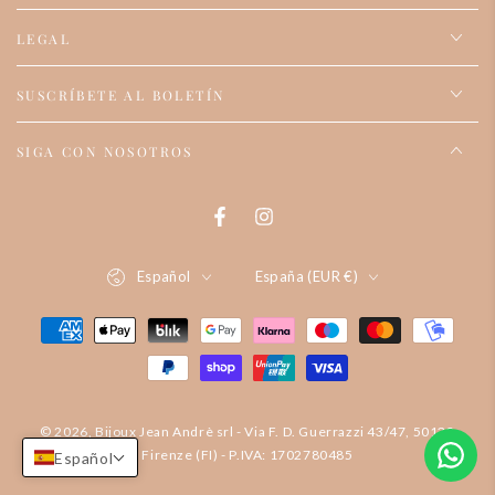
LEGAL
SUSCRÍBETE AL BOLETÍN
SIGA CON NOSOTROS
Facebook
Instagram
Idioma
País/región
Español
España (EUR €)
Formas
de
pago
© 2026, Bijoux Jean Andrè srl - Via F. D. Guerrazzi 43/47, 50132
Firenze (FI) - P.IVA: 1702780485
Español