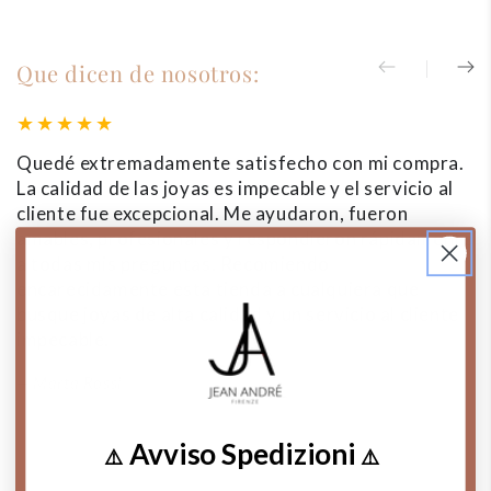
Que dicen de nosotros:
Quedé extremadamente satisfecho con mi compra.
C
La calidad de las joyas es impecable y el servicio al
c
cliente fue excepcional. Me ayudaron, fueron
e
amables, profesionales y respondieron rápidamente
se
a todas mis preguntas. Recomiendo
s
encarecidamente esta tienda a cualquiera que
y
busque joyas de alta calidad y un servicio al cliente
impecable.
Marta Rossi
Avviso Spedizioni
⚠️
⚠️
La esencia del Made in Italy