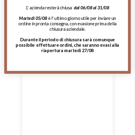
L' azienda resterà chiusa
dal 06/08 al 31/08
Todas nuestras creaciones nacen en Florencia, el
corazón del arte y la joyería de la orfebrería.
Martedì 05/08
è l' ultimo giorno utile per inviare un
Nuestras obras están realizadas por manos
ordine in pronta consegna, con evasione prima della
chiusura aziendale.
blanqueadas con polvo, entre los mil aromas de los
materiales, al ritmo musical de las herramientas que
Durante il periodo di chiusura sarà comunque
llenan el aire mientras forjan piezas únicas.
possibile effettuare ordini, che saranno evasi alla
riapertura martedì 27/08