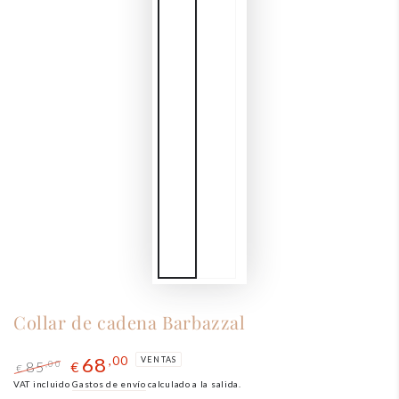
Collar de cadena Barbazzal
68
,00
VENTAS
85
,00
€
€
Precio
VAT incluido
El
Gastos de envío
calculado a la salida.