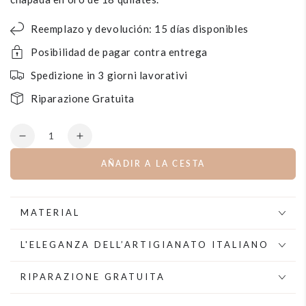
Reemplazo y devolución: 15 días disponibles
Posibilidad de pagar contra entrega
Spedizione in 3 giorni lavorativi
Riparazione Gratuita
Cantidad
Disminuye
aumentar
la
la
AÑADIR A LA CESTA
cantidad
cantidad
por
para
Collar
Collar
de
de
MATERIAL
cadena
cadena
Barbazzal
Barbazzal
L'ELEGANZA DELL’ARTIGIANATO ITALIANO
RIPARAZIONE GRATUITA