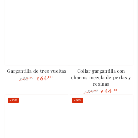
Gargantilla de tres vueltas
Collar gargantilla con
charms mezcla de perlas y
64
,00
80
,00
€
€
resinas
Precio
El
regular
precio
44
,00
55
,00
€
€
de
Precio
El
–20%
–20%
liquidación
regular
precio
de
liquidación