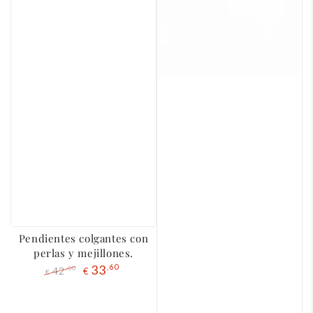
Pendientes colgantes con
perlas y mejillones.
33
,60
42
,00
€
€
Precio
El
regular
precio
de