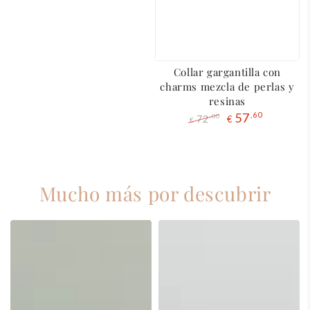
Collar gargantilla con
charms mezcla de perlas y
resinas
57
,60
72
,00
€
€
Precio
El
regular
precio
de
liquidación
Mucho más por descubrir