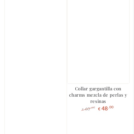
Collar gargantilla con
charms mezcla de perlas y
resinas
48
,00
60
,00
€
€
Precio
El
regular
precio
de
liquidación