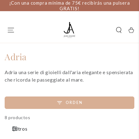
a
SALTAR AL
SALDI ESTIVI: 20% DI SCONTO
CONTENIDO
carello
Colección:
Adria
Adria una serie di gioielli dall'aria elegante e spensierata
che ricorda le passeggiate al mare.
ORDEN
8 productos
Filtros