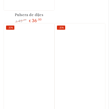
Pulsera de dijes
36
,00
45
,00
€
€
Precio
El
-20%
-20%
regular
precio
de
liquidación