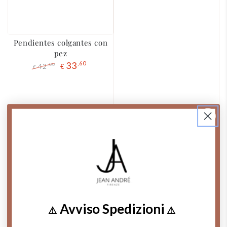
Pendientes colgantes con
pez
33
,60
42
,00
€
€
Precio
El
regular
precio
de
liquidación
Avviso Spedizioni
⚠️
⚠️